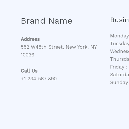
천
인
기
Brand Name
Busi
장
소
Monday
Address
공
Tuesday
552 W48th Street, New York, NY
개
Wednesd
10036
Thursda
Friday :
Call Us
Saturday
+1 234 567 890
Sunday 