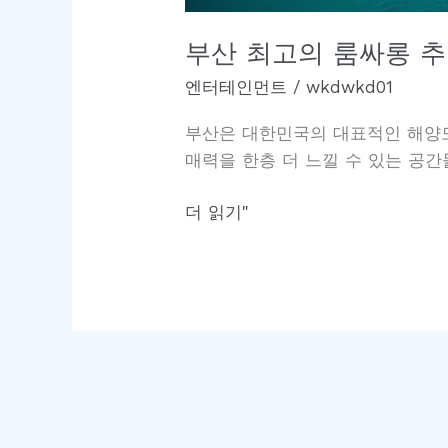
부산 최고의 룸싸롱 추
엔터테인먼트
/
wkdwkd01
부산은 대한민국의 대표적인 해양도
매력을 한층 더 느낄 수 있는 공
부
더 읽기"
산
최
고
의
룸
싸
롱
추