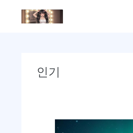
콘
텐
Home
강
츠
강남달토 이
로
건
너
뛰
기
인기