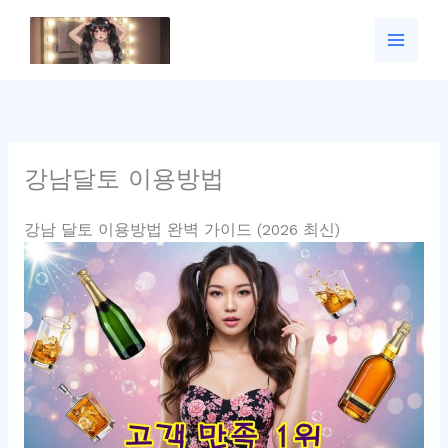
콘
텐
츠
로
건
너
뛰
강남달토 이용방법
기
강남 달토 이용방법 완벽 가이드 (2026 최신)