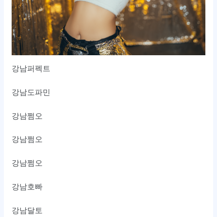
강남퍼펙트
강남도파민
강남쩜오
강남쩜오
강남쩜오
강남호빠
강남달토