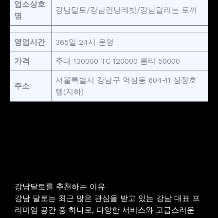
업소상호
강남달토/강남런닝레빗/강남달리는 토끼
명
영업시간
365일 24시 운영
가격
주대 130000 TC 120000 룸티 50000
서울특별시 강남구 역삼동 604-11 삼정호
주소
텔(지하)
강남달토를 추천하는 이유
강남 달토는 최근 많은 관심을 받고 있는 강남 대표 프
리미엄 공간 중 하나로, 다양한 서비스와 고급스러운