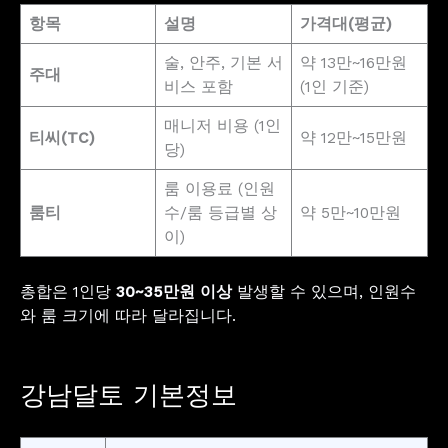
항목
설명
가격대(평균)
술, 안주, 기본 서
약 13만~16만원
주대
비스 포함
(1인 기준)
매니저 비용 (1인
티씨(TC)
약 12만~15만원
당)
룸 이용료 (인원
룸티
수/룸 등급별 상
약 5만~10만원
이)
총합은 1인당
30~35만원 이상
발생할 수 있으며, 인원수
와 룸 크기에 따라 달라집니다.
강남달토 기본정보