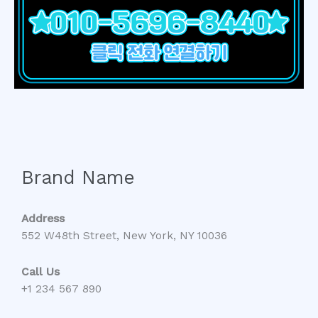
Brand Name
Address
552 W48th Street, New York, NY 10036
Call Us
+1 234 567 890