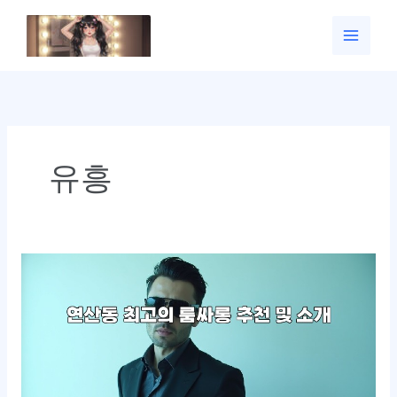
콘
텐
츠
로
건
너
뛰
기
유흥