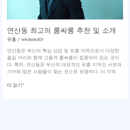
연산동 최고의 룸싸롱 추천 및 소개
유흥
/
wkdwkd01
연산동은 부산의 핵심 상업 및 유흥 지역으로서 다양한
즐길 거리와 함께 고품격 룸싸롱이 집중되어 있는 곳이
다. 특히, 연산동은 부산의 대표적인 유흥 지역인 서면과
가까워 많은 사람들이 찾는 곳으로 유명하다. 이 지역
연
더 읽기"
산
동
최
고
의
룸