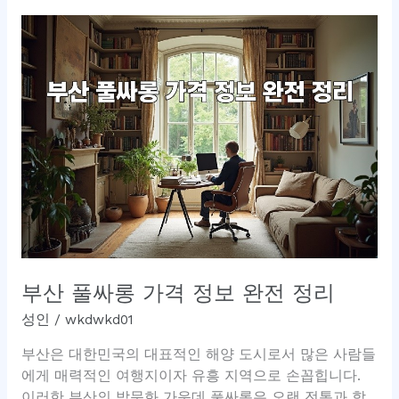
최
고
의
풀
싸
롱
소
개
및
이
용
후
기
부산 풀싸롱 가격 정보 완전 정리
성인
/
wkdwkd01
부산은 대한민국의 대표적인 해양 도시로서 많은 사람들
에게 매력적인 여행지이자 유흥 지역으로 손꼽힙니다.
이러한 부산의 밤문화 가운데 풀싸롱은 오랜 전통과 함