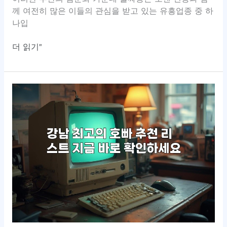
께 여전히 많은 이들의 관심을 받고 있는 유흥업종 중 하
나입
부
더 읽기"
산
풀
싸
롱
가
격
정
보
완
전
정
리