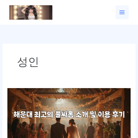
콘
텐
츠
로
건
너
뛰
기
성인