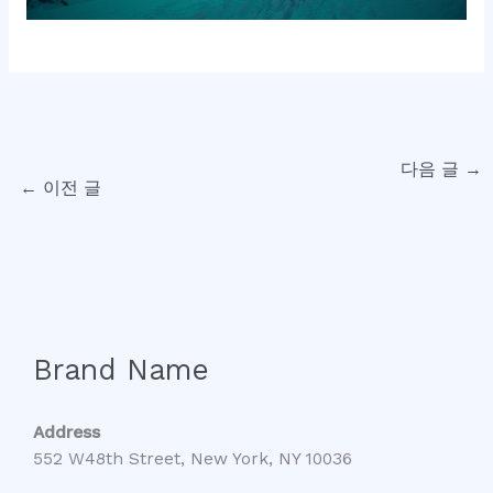
다음 글
→
←
이전 글
Brand Name
Address
552 W48th Street, New York, NY 10036